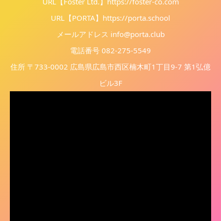
URL【Foster Ltd.】
https://foster-co.com
URL【PORTA】
https://porta.school
メールアドレス info@porta.club
電話番号 082-275-5549
住所 〒733-0002 広島県広島市西区楠木町1丁目9-7 第1弘億
ビル3F