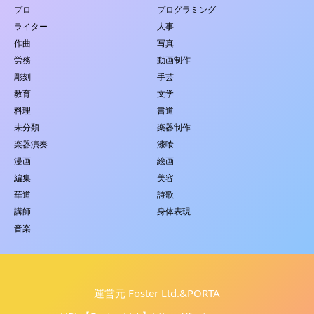
プロ
プログラミング
ライター
人事
作曲
写真
労務
動画制作
彫刻
手芸
教育
文学
料理
書道
未分類
楽器制作
楽器演奏
漆喰
漫画
絵画
編集
美容
華道
詩歌
講師
身体表現
音楽
運営元 Foster Ltd.&PORTA