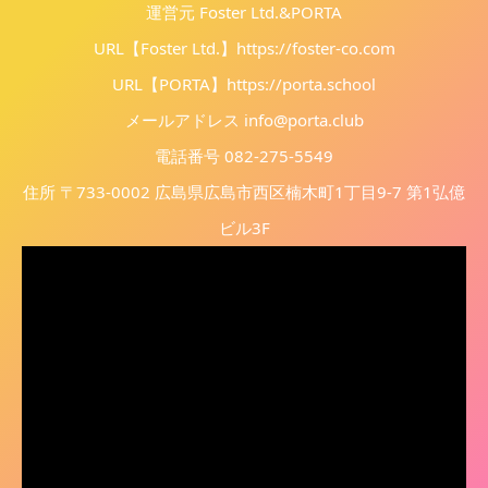
運営元 Foster Ltd.&PORTA
URL【Foster Ltd.】
https://foster-co.com
URL【PORTA】
https://porta.school
メールアドレス info@porta.club
電話番号 082-275-5549
住所 〒733-0002 広島県広島市西区楠木町1丁目9-7 第1弘億
ビル3F