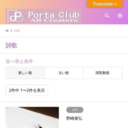
Translate »
検索
詩歌
詩歌
並べ替え条件
新しい順
古い順
閲覧数順
2件中 1〜2件を表示
文学
野崎泰弘