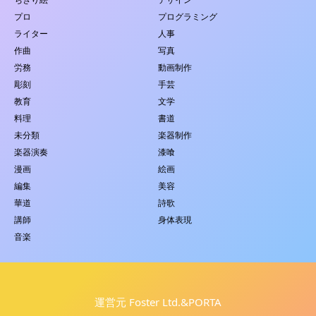
プロ
プログラミング
ライター
人事
作曲
写真
労務
動画制作
彫刻
手芸
教育
文学
料理
書道
未分類
楽器制作
楽器演奏
漆喰
漫画
絵画
編集
美容
華道
詩歌
講師
身体表現
音楽
運営元 Foster Ltd.&PORTA