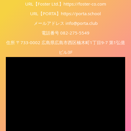
URL【Foster Ltd.】
https://foster-co.com
URL【PORTA】
https://porta.school
メールアドレス info@porta.club
電話番号 082-275-5549
住所 〒733-0002 広島県広島市西区楠木町1丁目9-7 第1弘億
ビル3F