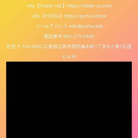
URL【Foster Ltd.】
https://foster-co.com
URL【PORTA】
https://porta.school
メールアドレス info@porta.club
電話番号 082-275-5549
住所 〒733-0002 広島県広島市西区楠木町1丁目9-7 第1弘億
ビル3F