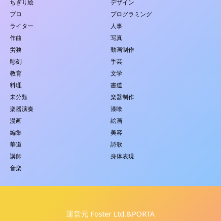
ちぎり絵
デザイン
プロ
プログラミング
ライター
人事
作曲
写真
労務
動画制作
彫刻
手芸
教育
文学
料理
書道
未分類
楽器制作
楽器演奏
漆喰
漫画
絵画
編集
美容
華道
詩歌
講師
身体表現
音楽
運営元 Foster Ltd.&PORTA