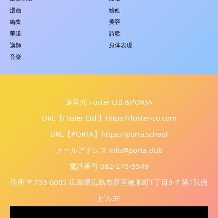
漫画
絵画
編集
美容
華道
詩歌
講師
身体表現
音楽
運営元 Foster Ltd.&PORTA
URL【Foster Ltd.】
https://foster-co.com
URL【PORTA】
https://porta.school
メールアドレス info@porta.club
電話番号 082-275-5549
住所 〒733-0002 広島県広島市西区楠木町1丁目9-7 第1弘億
ビル3F