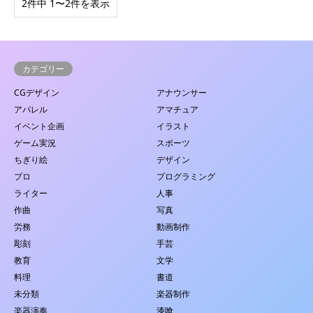
2件中 1〜2件を表示
カテゴリー
CGデザイン
アナウンサー
アパレル
アマチュア
イベント企画
イラスト
ゲーム実況
スポーツ
ちぎり絵
デザイン
プロ
プログラミング
ライター
人事
作曲
写真
労務
動画制作
彫刻
手芸
教育
文学
料理
書道
未分類
楽器制作
楽器演奏
漆喰