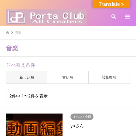
Translate »
検索
音楽
音楽
並べ替え条件
新しい順
古い順
閲覧数順
2件中 1〜2件を表示
イベント企画
yuさん