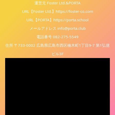
運営元 Foster Ltd.&PORTA
URL【Foster Ltd.】
https://foster-co.com
URL【PORTA】
https://porta.school
メールアドレス info@porta.club
電話番号 082-275-5549
住所 〒733-0002 広島県広島市西区楠木町1丁目9-7 第1弘億
ビル3F