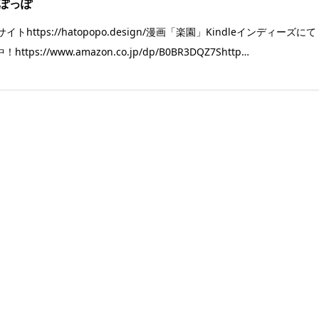
ぽっぽ
サイトhttps://hatopopo.design/漫画「楽園」Kindleインディーズにて
https://www.amazon.co.jp/dp/B0BR3DQZ7Shttp…