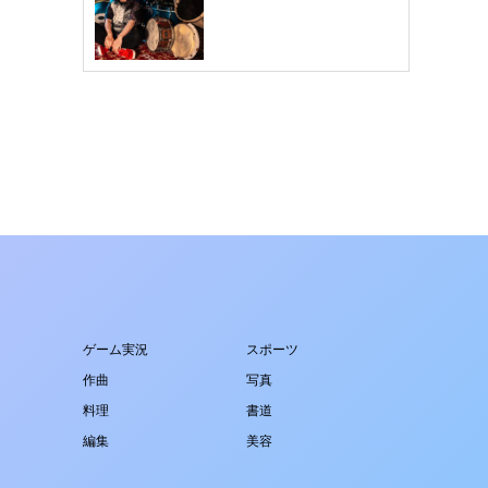
ゲーム実況
スポーツ
作曲
写真
料理
書道
編集
美容