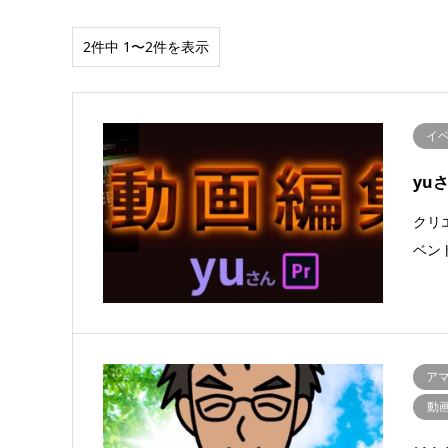
2件中 1〜2件を表示
イ
yu
クリ
ベン
ア
動