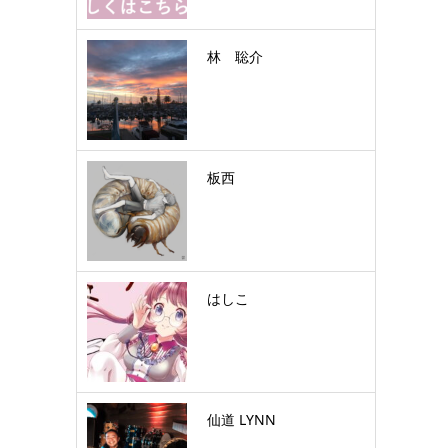
林 聡介
板西
はしこ
仙道 LYNN