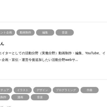
ベント企画
動画制作
編集
音楽
さん
エイターとしての活動分野（実働分野）動画制作・編集、YouTube、イ
ト企画・宣伝・運営今後追加したい活動分野webサ…
マチュア
イラスト
デザイン
プログラミング
作曲
画制作
漫画
音楽