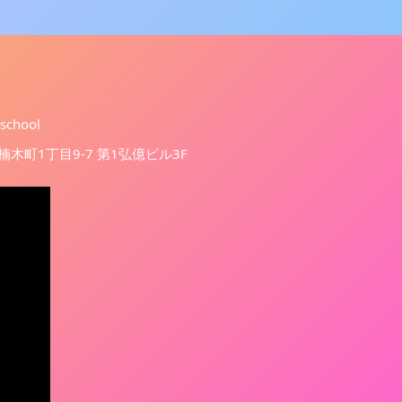
.school
西区楠木町1丁目9-7 第1弘億ビル3F