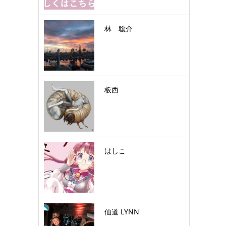
林 聡介
板西
はしこ
仙道 LYNN