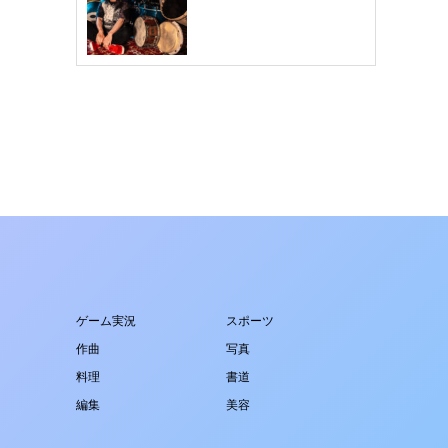
ゲーム実況
スポーツ
作曲
写真
料理
書道
編集
美容