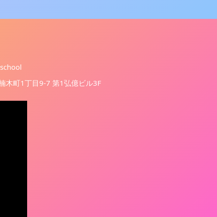
.school
西区楠木町1丁目9-7 第1弘億ビル3F