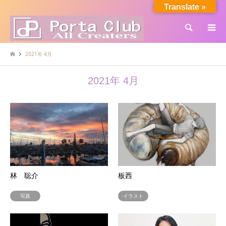
Translate »
検索
2021年 4月
2021年 4月
林 聡介
板西
写真
イラスト