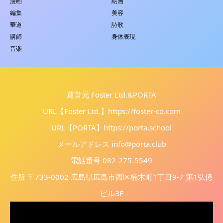
漫画
絵画
編集
美容
華道
詩歌
講師
身体表現
音楽
運営元 Foster Ltd.&PORTA
URL【Foster Ltd.】
https://foster-co.com
URL【PORTA】
https://porta.school
メールアドレス info@porta.club
電話番号 082-275-5549
住所 〒733-0002 広島県広島市西区楠木町1丁目9-7 第1弘億
ビル3F