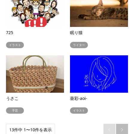
725
眠り猫
イラスト
ライター
うさこ
葵彩-aoi-
手芸
イラスト
13件中 1〜10件を表示

