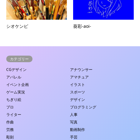
シオケンピ
葵彩-aoi-
カテゴリー
CGデザイン
アナウンサー
アパレル
アマチュア
イベント企画
イラスト
ゲーム実況
スポーツ
ちぎり絵
デザイン
プロ
プログラミング
ライター
人事
作曲
写真
労務
動画制作
彫刻
手芸