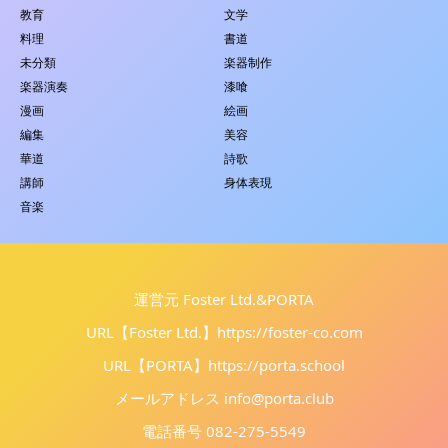
教育
文学
料理
書道
未分類
楽器制作
楽器演奏
漆喰
漫画
絵画
編集
美容
華道
詩歌
講師
身体表現
音楽
運営元 Foster Ltd.&PORTA
URL【Foster Ltd.】
https://foster-co.com
URL【PORTA】
https://porta.school
メールアドレス info@porta.club
電話番号 082-275-5549