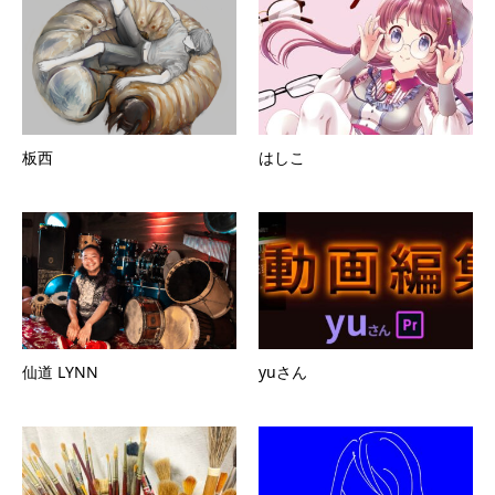
板西
はしこ
仙道 LYNN
yuさん