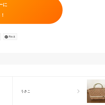
ーに
る！
Pin it
うさこ