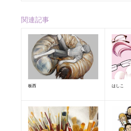
関連記事
板西
はしこ