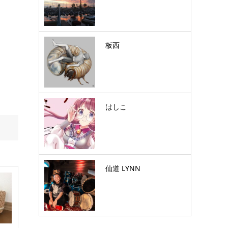
板西
はしこ
仙道 LYNN