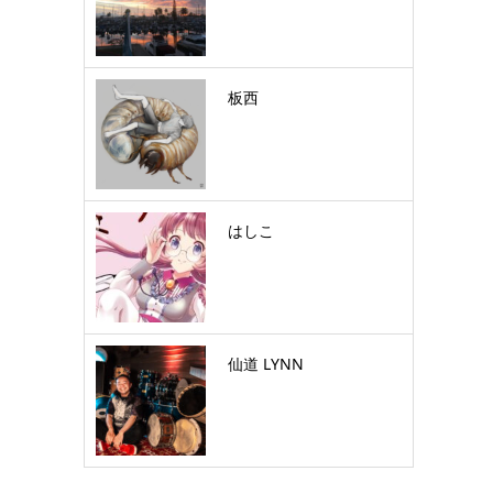
板西
はしこ
仙道 LYNN