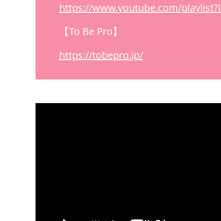
https://www.youtube.com/playlis
【To Be Pro】
https://tobepro.jp/