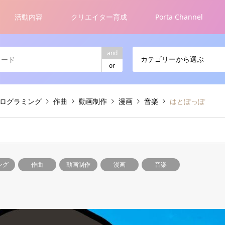
活動内容
クリエイター育成
Porta Channel
and
カテゴリーから選ぶ
or
ログラミング
作曲
動画制作
漫画
音楽
はとぽっぽ
ング
作曲
動画制作
漫画
音楽