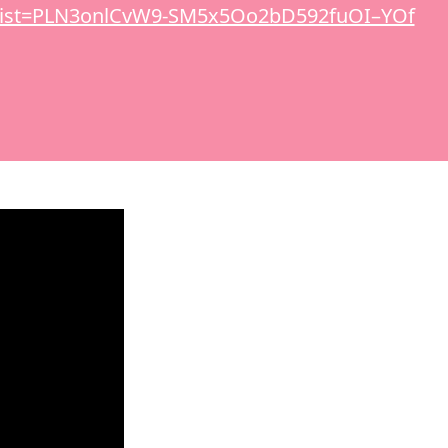
t?list=PLN3onlCvW9-SM5x5Oo2bD592fuOI–YOf