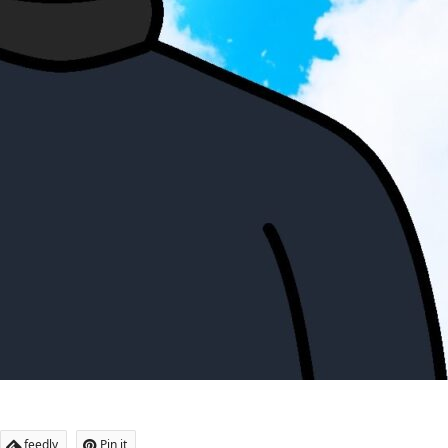
feedly
Pin it