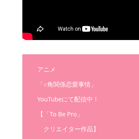
アニメ
「○角関係恋愛事情」
YouTubeにて配信中！
【「To Be Pro」
クリエイター作品】