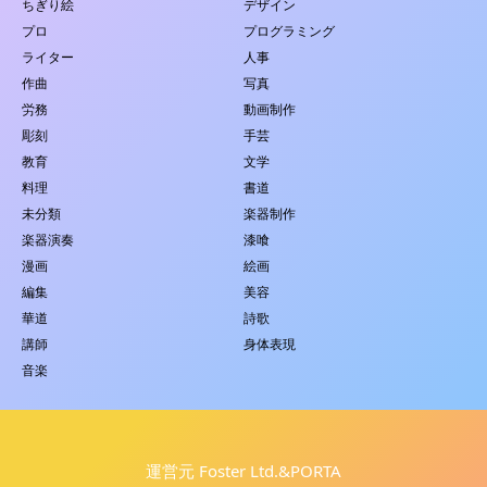
ちぎり絵
デザイン
プロ
プログラミング
ライター
人事
作曲
写真
労務
動画制作
彫刻
手芸
教育
文学
料理
書道
未分類
楽器制作
楽器演奏
漆喰
漫画
絵画
編集
美容
華道
詩歌
講師
身体表現
音楽
運営元 Foster Ltd.&PORTA