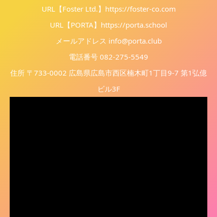
URL【Foster Ltd.】
https://foster-co.com
URL【PORTA】
https://porta.school
メールアドレス info@porta.club
電話番号 082-275-5549
住所 〒733-0002 広島県広島市西区楠木町1丁目9-7 第1弘億
ビル3F