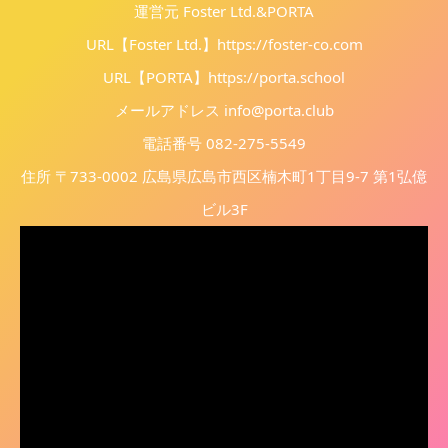
運営元 Foster Ltd.&PORTA
URL【Foster Ltd.】
https://foster-co.com
URL【PORTA】
https://porta.school
メールアドレス info@porta.club
電話番号 082-275-5549
住所 〒733-0002 広島県広島市西区楠木町1丁目9-7 第1弘億
ビル3F