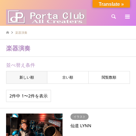
Translate »
検索
楽器演奏
楽器演奏
並べ替え条件
新しい順
古い順
閲覧数順
2件中 1〜2件を表示
イラスト
仙道 LYNN