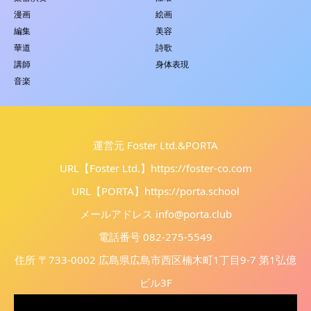
漫画
絵画
編集
美容
華道
詩歌
講師
身体表現
音楽
運営元 Foster Ltd.&PORTA
URL【Foster Ltd.】
https://foster-co.com
URL【PORTA】
https://porta.school
メールアドレス info@porta.club
電話番号 082-275-5549
住所 〒733-0002 広島県広島市西区楠木町1丁目9-7 第1弘億
ビル3F