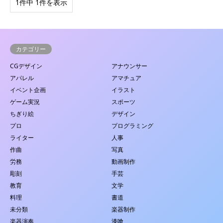
1件中 1件を表示
カテゴリー
CGデザイン
アナウンサー
アパレル
アマチュア
イベント企画
イラスト
ゲーム実況
スポーツ
ちぎり絵
デザイン
プロ
プログラミング
ライター
人事
作曲
写真
労務
動画制作
彫刻
手芸
教育
文学
料理
書道
未分類
楽器制作
楽器演奏
漆喰