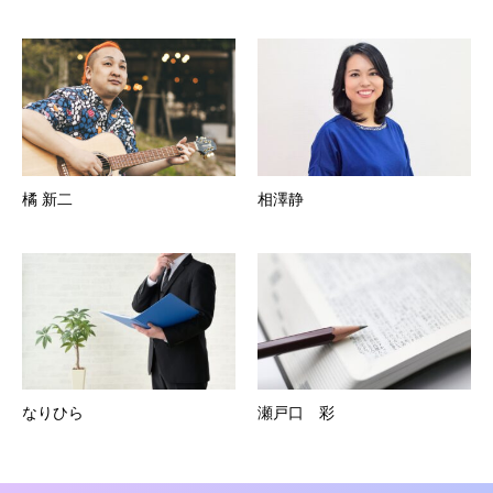
橘 新二
相澤静
なりひら
瀬戸口 彩