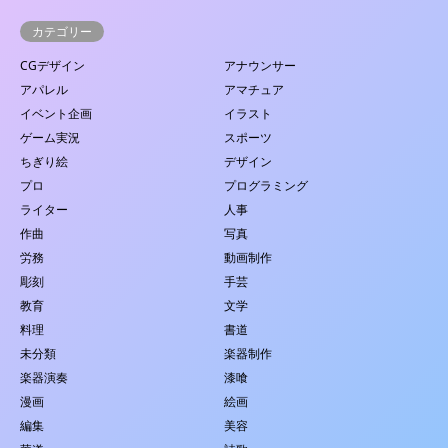
カテゴリー
CGデザイン
アナウンサー
アパレル
アマチュア
イベント企画
イラスト
ゲーム実況
スポーツ
ちぎり絵
デザイン
プロ
プログラミング
ライター
人事
作曲
写真
労務
動画制作
彫刻
手芸
教育
文学
料理
書道
未分類
楽器制作
楽器演奏
漆喰
漫画
絵画
編集
美容