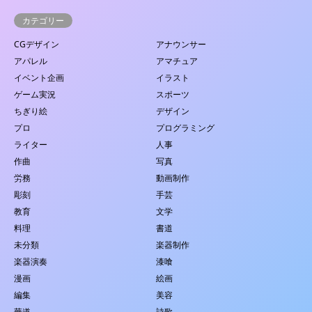
カテゴリー
CGデザイン
アナウンサー
アパレル
アマチュア
イベント企画
イラスト
ゲーム実況
スポーツ
ちぎり絵
デザイン
プロ
プログラミング
ライター
人事
作曲
写真
労務
動画制作
彫刻
手芸
教育
文学
料理
書道
未分類
楽器制作
楽器演奏
漆喰
漫画
絵画
編集
美容
華道
詩歌