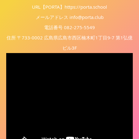
URL【PORTA】
https://porta.school
メールアドレス info@porta.club
電話番号 082-275-5549
住所 〒733-0002 広島県広島市西区楠木町1丁目9-7 第1弘億
ビル3F