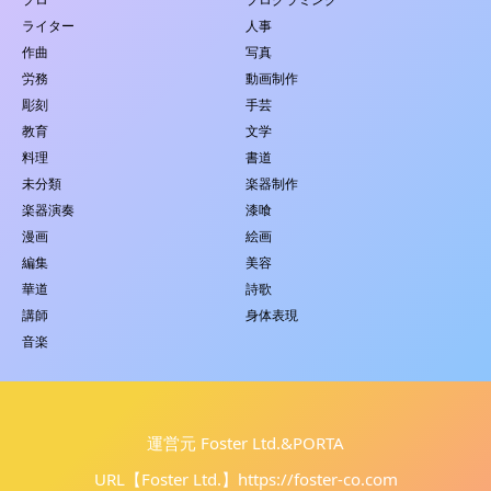
ライター
人事
作曲
写真
労務
動画制作
彫刻
手芸
教育
文学
料理
書道
未分類
楽器制作
楽器演奏
漆喰
漫画
絵画
編集
美容
華道
詩歌
講師
身体表現
音楽
運営元 Foster Ltd.&PORTA
URL【Foster Ltd.】
https://foster-co.com