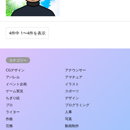
4件中 1〜4件を表示
カテゴリー
CGデザイン
アナウンサー
アパレル
アマチュア
イベント企画
イラスト
ゲーム実況
スポーツ
ちぎり絵
デザイン
プロ
プログラミング
ライター
人事
作曲
写真
労務
動画制作