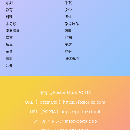
彫刻
手芸
教育
文学
料理
書道
未分類
楽器制作
楽器演奏
漆喰
漫画
絵画
編集
美容
華道
詩歌
講師
身体表現
音楽
運営元 Foster Ltd.&PORTA
URL【Foster Ltd.】
https://foster-co.com
URL【PORTA】
https://porta.school
メールアドレス info@porta.club