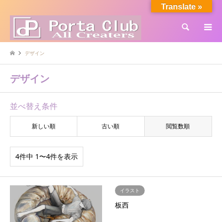
Translate »
検索
デザイン
デザイン
並べ替え条件
新しい順
古い順
閲覧数順
4件中 1〜4件を表示
イラスト
板西