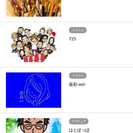
イラスト
725
イラスト
葵彩-aoi-
アマチュア
はとぽっぽ