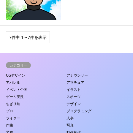
7件中 1〜7件を表示
カテゴリー
CGデザイン
アナウンサー
アパレル
アマチュア
イベント企画
イラスト
ゲーム実況
スポーツ
ちぎり絵
デザイン
プロ
プログラミング
ライター
人事
作曲
写真
労務
動画制作