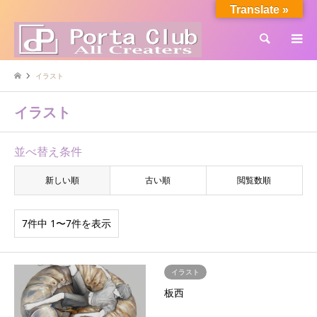
Translate »
検索
イラスト
イラスト
並べ替え条件
新しい順
古い順
閲覧数順
7件中 1〜7件を表示
イラスト
板西