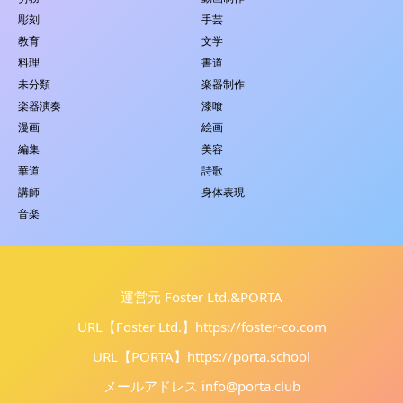
彫刻
手芸
教育
文学
料理
書道
未分類
楽器制作
楽器演奏
漆喰
漫画
絵画
編集
美容
華道
詩歌
講師
身体表現
音楽
運営元 Foster Ltd.&PORTA
URL【Foster Ltd.】
https://foster-co.com
URL【PORTA】
https://porta.school
メールアドレス info@porta.club